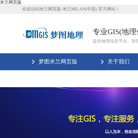
米兰网页版
欢迎访问米兰网页版-米兰MILAN(中国) 官方网站！
专业GIS(地
提供地理信息平台、智
梦图米兰网页版
关于我们
米兰网页版-米兰MILAN(中国)