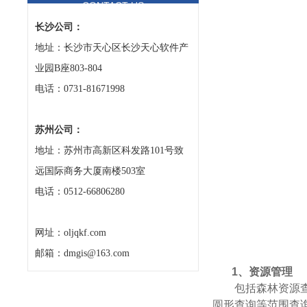
CONTACT US
长沙公司：
地址：长沙市天心区长沙天心软件产
业园B座803-804
电话：0731-81671998
苏州公司：
地址：苏州市高新区科发路101号致
远国际商务大厦南楼503室
电话：0512-66806280
网址：oljqkf.com
邮箱：dmgis@163.com
1、资源管理
包括森林资源
圆形查询等范围查