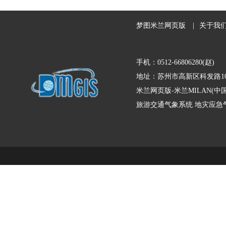
梦图米兰网页版
|
关于我
手机：0512-66806280(赵)
地址：苏州市高新区科发路10
米兰网页版-米兰MILAN(
旅游交通气象系统
地灾应急