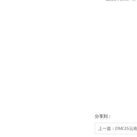
分享到：
上一篇：
DMGIS